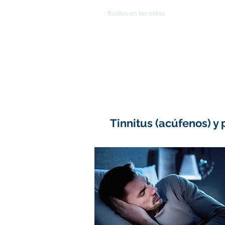
Ruidos en los oídos
Audífonos
Dr. Juan Carlos Olmo C
Doctor Tinnitus
Audífonos - Audiometría - Acúfe
Tel: (506)
2290523
WhatsApp: (506)
8885
Tinnitus (acúfenos) y