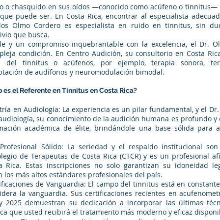
ido o chasquido en sus oídos —conocido como acúfeno o tinnitus— h
 que puede ser. En Costa Rica, encontrar al especialista adecuad
rlos Olmo Cordero es especialista en ruido en tinnitus, sin dud
livio que busca.
ble y un compromiso inquebrantable con la excelencia, el Dr. 
leja condición. En Centro Audición, su consultorio en Costa Ric
 del tinnitus o acúfenos, por ejemplo, terapia sonora, ter
aptación de audífonos y neuromodulación bimodal.
 es el Referente en Tinnitus en Costa Rica?
ría en Audiología: La experiencia es un pilar fundamental, y el D
audiología, su conocimiento de la audición humana es profundo y e
mación académica de élite, brindándole una base sólida para 
rofesional Sólido: La seriedad y el respaldo institucional son
legio de Terapeutas de Costa Rica (CTCR) y es un profesional af
 Rica. Estas inscripciones no solo garantizan su idoneidad le
los más altos estándares profesionales del país.
ificaciones de Vanguardia: El campo del tinnitus está en constante
lidera la vanguardia. Sus certificaciones recientes en acufenome
y 2025 demuestran su dedicación a incorporar las últimas técn
ifica que usted recibirá el tratamiento más moderno y eficaz disponi