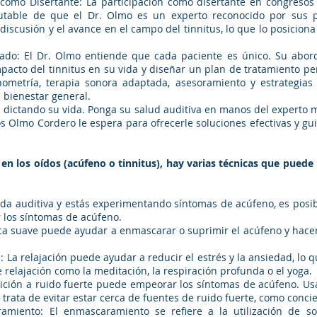
como Disertante: La participación como disertante en congresos
utable de que el Dr. Olmo es un experto reconocido por sus p
discusión y el avance en el campo del tinnitus, lo que lo posicion
zado: El Dr. Olmo entiende que cada paciente es único. Su aborda
pacto del tinnitus en su vida y diseñar un plan de tratamiento pe
ometría, terapia sonora adaptada, asesoramiento y estrategia
u bienestar general.
ga dictando su vida. Ponga su salud auditiva en manos del expert
los Olmo Cordero le espera para ofrecerle soluciones efectivas y g
en los oídos (acúfeno o tinnitus), hay varias técnicas que pued
dida auditiva y estás experimentando síntomas de acúfeno, es posi
r los síntomas de acúfeno.
ica suave puede ayudar a enmascarar o suprimir el acúfeno y hac
n: La relajación puede ayudar a reducir el estrés y la ansiedad, lo
 relajación como la meditación, la respiración profunda o el yoga.
osición a ruido fuerte puede empeorar los síntomas de acúfeno. Us
 trata de evitar estar cerca de fuentes de ruido fuerte, como concier
ramiento: El enmascaramiento se refiere a la utilización de s