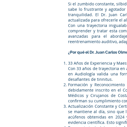
Si el zumbido constante, silb
sabe lo frustrante y agotador
tranquilidad. El Dr. Juan Ca
actualizada para ofrecerle el a
Con una trayectoria iniguala
comprender y tratar esta comp
avanzadas para el abordaje
reentrenamiento auditivo, ad
¿Por qué el Dr. Juan Carlos Olmo
33 Años de Experiencia y Maest
Con 33 años de trayectoria en 
en Audiología valida una for
desafiantes de tinnitus.
Formación y Reconocimiento P
debidamente inscrito en el Co
Médicos y Cirujanos de Costa
confirman su cumplimiento con 
Actualización Constante y Cert
se mantiene al día, sino que 
acúfenos obtenidas en 2024 
evidencia científica. Esto sign