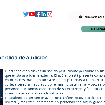
 o Prótesis Auditivas
Evaluación auditiva - Audiometría
B
ordero
Formulario para
nos - Audición
9
7081
Llama
San José, Costa Rica
 pérdida de audición
El acúfeno (tinnitus) es un sonido perturbante percibido en un
que exista una fuente externa. El acúfeno está presente como
en humanos, hasta en un 94 % de las personas a un nivel sub
corteza cerebral, regulado por el mismo sistema nervioso; se
personas que toman conciencia de su existencia y fijan su ate
vicioso de emociones que lo refuerzan.
El acúfeno es un síntoma, no una enfermedad, puede prese
normal y más frecuentemente en personas con algún grado d