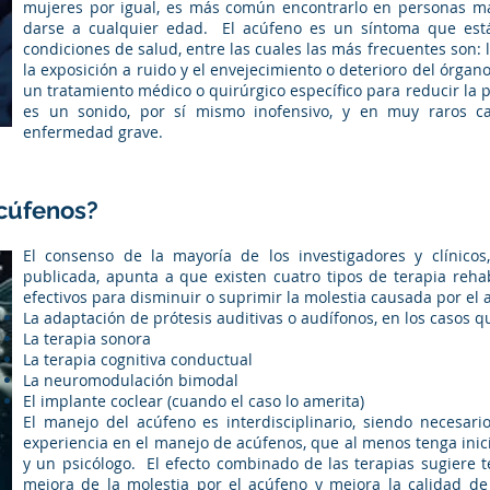
mujeres por igual, es más común encontrarlo en personas m
darse a cualquier edad. El acúfeno es un síntoma que est
condiciones de salud, entre las cuales las más frecuentes son: l
la exposición a ruido y el envejecimiento o deterioro del órgano
un tratamiento médico o quirúrgico específico para reducir la 
es un sonido, por sí mismo inofensivo, y en muy raros c
enfermedad grave.
acúfenos?
El consenso de la mayoría de los investigadores y clínicos,
publicada, apunta a que existen cuatro tipos de terapia reha
efectivos para disminuir o suprimir la molestia causada por el 
La adaptación de prótesis auditivas o audífonos, en los casos q
La terapia sonora
La terapia cognitiva conductual
La neuromodulación bimodal
​El implante coclear (cuando el caso lo amerita)
El manejo del acúfeno es interdisciplinario, siendo necesar
experiencia en el manejo de acúfenos, que al menos tenga ini
y un psicólogo. El efecto combinado de las terapias sugiere t
mejora de la molestia por el acúfeno y mejora la calidad d