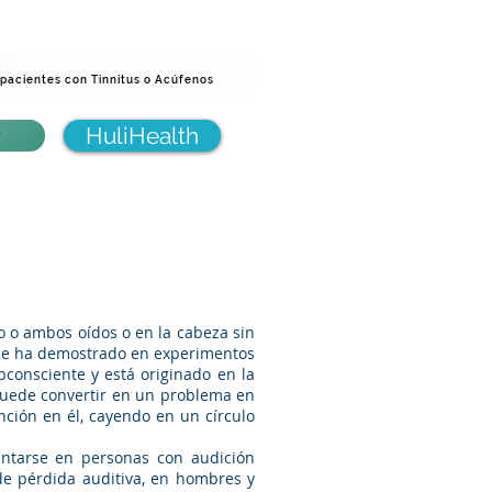
log pregunte al audiólogo
Más
 pacientes con Tinnitus o Acúfenos
HuliHealth
r
o o ambos oídos o en la cabeza sin
 se ha demostrado en experimentos
consciente y está originado en la
 puede convertir en un problema en
nción en él, cayendo en un círculo
ntarse en personas con audición
e pérdida auditiva, en hombres y