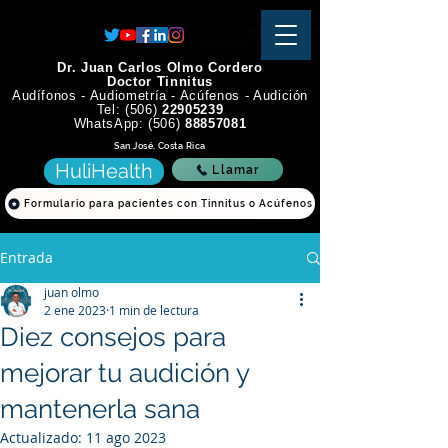
Dr. Juan Carlos Olmo Cordero
Doctor Tinnitus
Audífonos - Audiometría - Acúfenos - Audición
Tel: (506)
22905239
WhatsApp: (506)
88857081
San José, Costa Rica
HuliHealth
Llamar
Formulario para pacientes con Tinnitus o Acúfenos
Entrada
juan olmo
2 ene 2023
1 min de lectura
Diez consejos para
mejorar tu audición y
mantenerla sana
Actualizado:
11 ago 2023