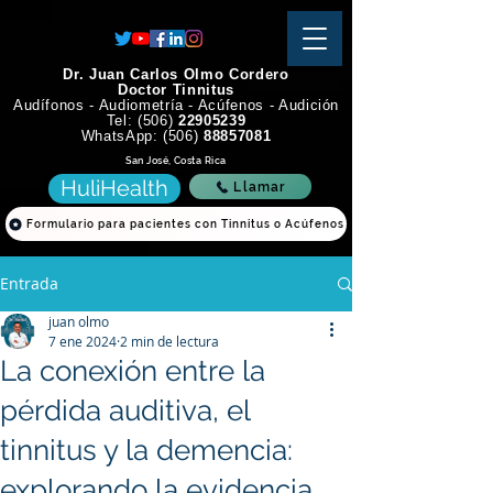
Dr. Juan Carlos Olmo Cordero
Doctor Tinnitus
Audífonos - Audiometría - Acúfenos - Audición
Tel: (506)
22905239
WhatsApp: (506)
88857081
San José, Costa Rica
HuliHealth
Llamar
Formulario para pacientes con Tinnitus o Acúfenos
Entrada
juan olmo
7 ene 2024
2 min de lectura
La conexión entre la
pérdida auditiva, el
tinnitus y la demencia:
explorando la evidencia